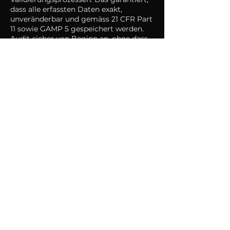
dass alle erfassten Daten exakt,
unveränderbar und gemäss 21 CFR Part
11 sowie GAMP 5 gespeichert werden.
Audit-sicher von Beginn an, ohne dass
Sie selbst aufwändige
Validierungsschritte durchführen
müssen.
Welche Parameter werden im
Reinraum überwacht?
Typischerweise werden
Partikelkonzentration, Temperatur,
relative Luftfeuchtigkeit, Differenzdruck
und Luftwechselrate kontinuierlich
überwacht. Im GMP-Umfeld kommen
zusätzlich mikrobiologische Parameter
hinzu. Die genauen Anforderungen
richten sich nach der jeweiligen
Reinraumklasse gemäss ISO 14644 bzw.
GMP Annex 1.