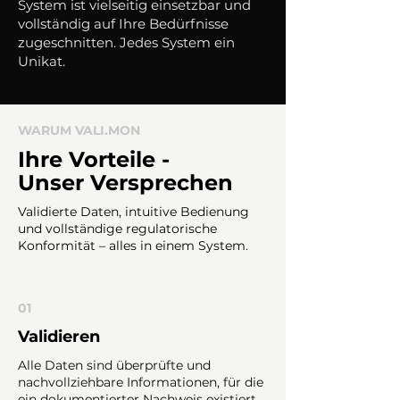
System ist vielseitig einsetzbar und
vollständig auf Ihre Bedürfnisse
zugeschnitten. Jedes System ein
Unikat.
WARUM VALI.MON
Ihre Vorteile -
Unser Versprechen
Validierte Daten, intuitive Bedienung
und vollständige regulatorische
Konformität – alles in einem System.
01
Validieren
Alle Daten sind überprüfte und
nachvollziehbare Informationen, für die
ein dokumentierter Nachweis existiert,